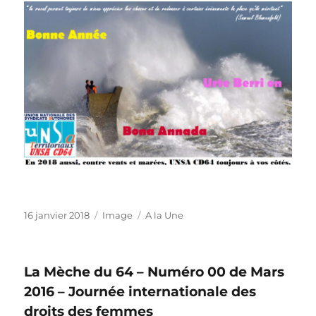
Publié
Format
Catégories
16 janvier 2018
Image
A la Une
le
La Mèche du 64 – Numéro 00 de Mars
2016 – Journée internationale des
droits des femmes