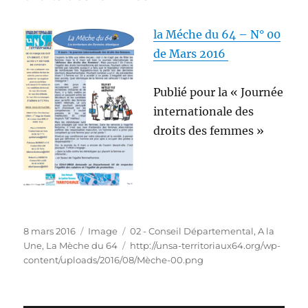
la
Méche du 64 – N° 00
de Mars 2016
Publié pour la « Journée
internationale des
droits des femmes »
Publié
Format
Catégories
8 mars 2016
Image
02 - Conseil Départemental
,
A la
le
Étiquettes
Une
,
La Mèche du 64
http://unsa-territoriaux64.org/wp-
content/uploads/2016/08/Mèche-00.png