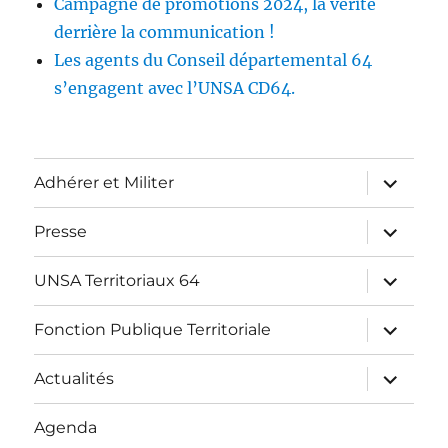
Campagne de promotions 2024, la vérité
derrière la communication !
Les agents du Conseil départemental 64
s’engagent avec l’UNSA CD64.
ouvrir
Adhérer et Militer
le
sous-
menu
ouvrir
Presse
le
sous-
menu
ouvrir
UNSA Territoriaux 64
le
sous-
menu
ouvrir
Fonction Publique Territoriale
le
sous-
menu
ouvrir
Actualités
le
sous-
menu
Agenda