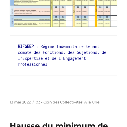
RIFSEEP
 : Régime Indemnitaire tenant 
compte des Fonctions, des Sujétions, de 
l'Expertise et de l'Engagement 
Professionnel
Publié
Catégories
13 mai 2022
03 - Coin des Collectivités
,
A la Une
le
Hausse du minimum de