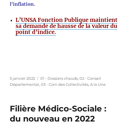
l’inflation.
L’UNSA Fonction Publique maintient
sa demande de hausse de la valeur du
point d’indice.
Publié
Catégories
5 janvier 2022
01 - Dossiers chauds
,
02 - Conseil
le
Départemental
,
03 - Coin des Collectivités
,
A la Une
Filière Médico-Sociale :
du nouveau en 2022