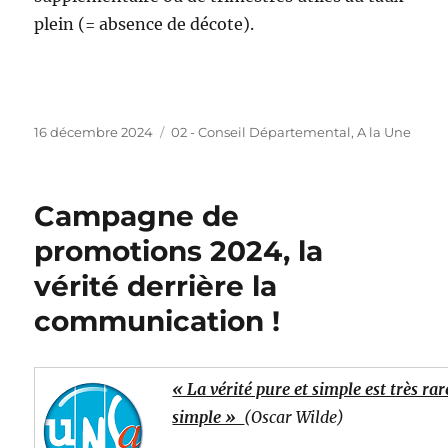
plein (= absence de décote).
Publié
Catégories
16 décembre 2024
02 - Conseil Départemental
,
A la Une
le
Campagne de
promotions 2024, la
vérité derrière la
communication !
« La vérité pure et simple est très r
simple »
(Oscar Wilde)