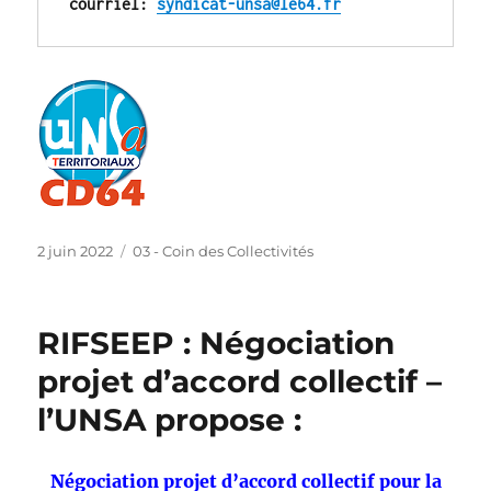
courriel: 
syndicat-unsa@le64.fr
Publié
Catégories
2 juin 2022
03 - Coin des Collectivités
le
RIFSEEP : Négociation
projet d’accord collectif –
l’UNSA propose :
Négociation projet d’accord collectif pour la