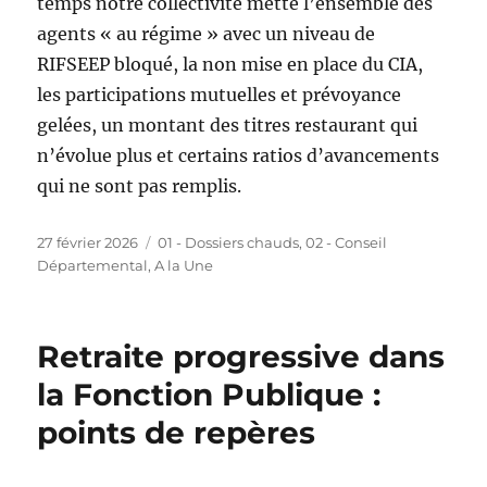
temps notre collectivité mette l’ensemble des
agents « au régime » avec un niveau de
RIFSEEP bloqué, la non mise en place du CIA,
les participations mutuelles et prévoyance
gelées, un montant des titres restaurant qui
n’évolue plus et certains ratios d’avancements
qui ne sont pas remplis.
Publié
Catégories
27 février 2026
01 - Dossiers chauds
,
02 - Conseil
le
Départemental
,
A la Une
Retraite progressive dans
la Fonction Publique :
points de repères