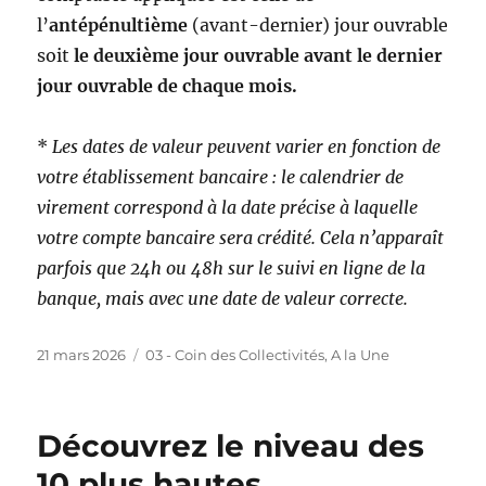
l’
antépénultième
(avant-dernier) jour ouvrable
soit
le deuxième jour ouvrable avant le dernier
jour ouvrable de chaque mois.
*
Les dates de valeur peuvent varier en fonction de
votre établissement bancaire : le calendrier de
virement correspond à la date précise à laquelle
votre compte bancaire sera crédité. Cela n’apparaît
parfois que 24h ou 48h sur le suivi en ligne de la
banque, mais avec une date de valeur correcte.
Publié
Catégories
21 mars 2026
03 - Coin des Collectivités
,
A la Une
le
Découvrez le niveau des
10 plus hautes