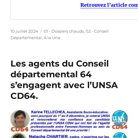
Retrouvez l’article com
Publié
Catégories
10 juillet 2024
01 - Dossiers chauds
,
02 - Conseil
le
Départemental
,
A la Une
Les agents du Conseil
départemental 64
s’engagent avec l’UNSA
CD64.